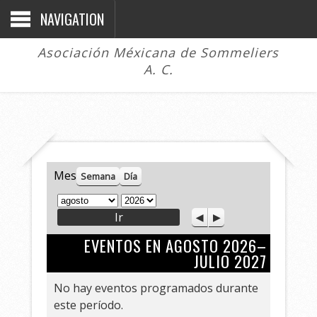
NAVIGATION
Asociación Méxicana de Sommeliers
A. C.
Mes
Semana
Día
M
A
A
S
e
ñ
n
i
s
o
EVENTOS EN AGOSTO 2026–
t
g
e
u
JULIO 2027
r
i
i
e
No hay eventos programados durante
o
n
este período.
r
t