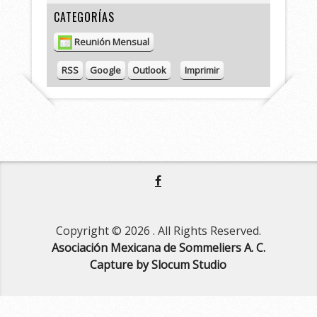
e
CATEGORÍAS
Reunión Mensual
V
RSS
Google
Outlook
Imprimir
i
s
t
a
s
Copyright © 2026
. All Rights Reserved.
Asociación Mexicana de Sommeliers A. C.
Capture by Slocum Studio