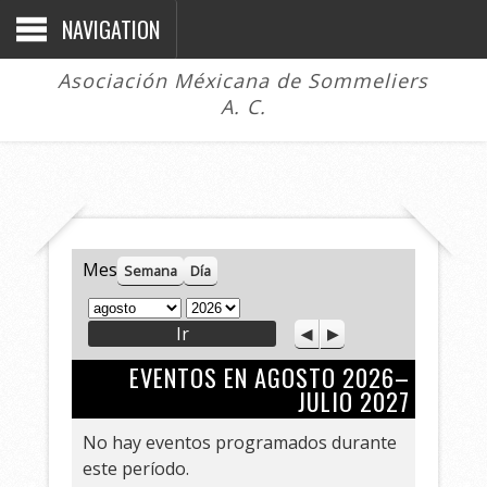
NAVIGATION
Asociación Méxicana de Sommeliers
A. C.
Mes
Semana
Día
M
A
A
S
e
ñ
n
i
s
o
EVENTOS EN AGOSTO 2026–
t
g
e
u
JULIO 2027
r
i
i
e
No hay eventos programados durante
o
n
este período.
r
t