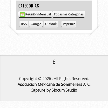
e
CATEGORÍAS
Reunión Mensual
Todas las Categorías
V
RSS
Google
Outlook
Imprimir
i
s
t
a
s
Copyright © 2026
. All Rights Reserved.
Asociación Mexicana de Sommeliers A. C.
Capture by Slocum Studio