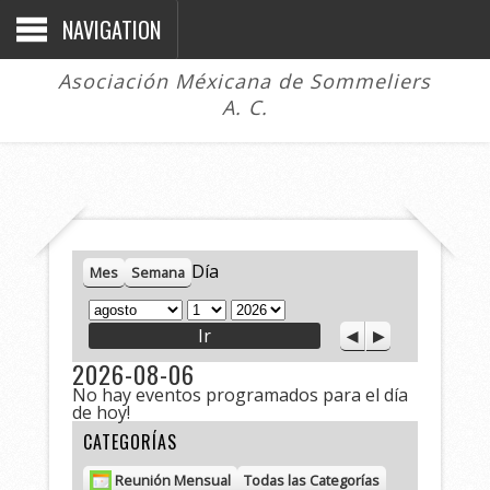
NAVIGATION
Asociación Méxicana de Sommeliers
A. C.
Día
Mes
Semana
M
D
A
A
S
e
í
ñ
n
i
s
a
o
2026-08-06
t
g
No hay eventos programados para el día
e
u
de hoy!
r
i
i
e
CATEGORÍAS
o
n
r
t
Reunión Mensual
Todas las Categorías