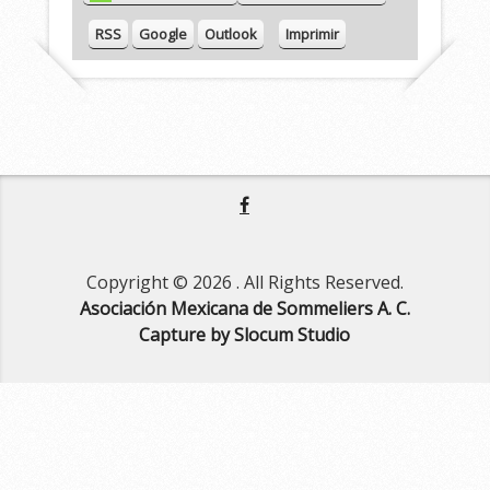
e
V
RSS
Google
Outlook
Imprimir
i
s
t
a
s
Copyright © 2026
. All Rights Reserved.
Asociación Mexicana de Sommeliers A. C.
Capture by Slocum Studio